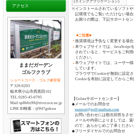
(スイングアプリケーション)
アクセス
※
インストールされているソフトや
記環境でもご覧いただけない場合
お困りの際は、下記サポートセン
■ご注意■
推奨環境は予告なく変更する場合
本ウェブサイトでは、JavaScrip
されていると、サービスをご利用にな
ください。
本ウェブサイトでは、ユーザー様に
ままだガーデン
しています。
ゴルフクラブ
ブラウザでCookieが無効に設
Cookieを有効に設定してからご
ショートコース・ゴルフ練習場
〒329-0203
栃木県小山市西黒田162
TEL:0285-45-0795
【Golstaサポートセンター】
Mail:sp8b6x99@river.ocn.ne.jp
◆
メールでのお問合せ
LINE ID検索：@047gnkwa
support@golf-stadium.com
お問い合わせには順次回答をさせ
メールや内容によりましては、返
ので、あらかじめご了承ください
◆
フリーダイヤルでのお問合せ