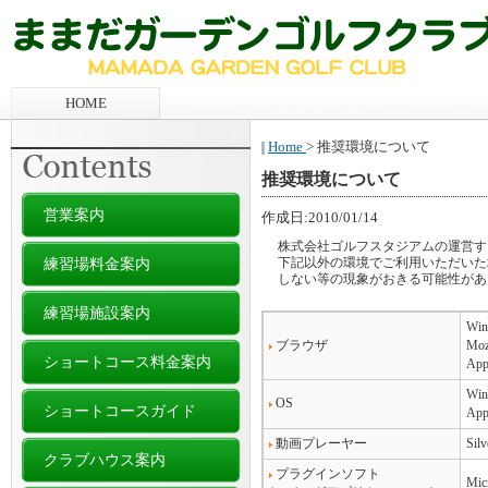
HOME
Home
> 推奨環境について
推奨環境について
営業案内
作成日:2010/01/14
株式会社ゴルフスタジアムの運営す
練習場料金案内
下記以外の環境でご利用いただいた
しない等の現象がおきる可能性があ
練習場施設案内
Win
ブラウザ
Moz
ショートコース料金案内
App
Wi
OS
ショートコースガイド
App
動画プレーヤー
Si
クラブハウス案内
プラグインソフト
Micr